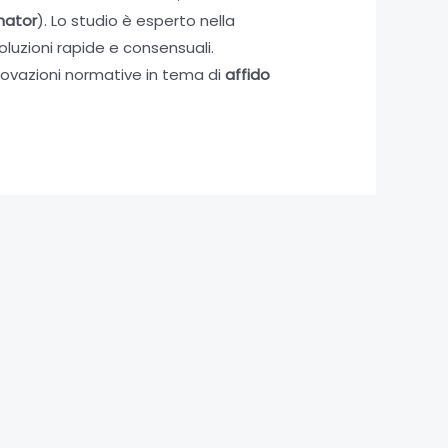
nator
). Lo studio è esperto nella
soluzioni rapide e consensuali.
nnovazioni normative in tema di
affido
Articolo successivo
→