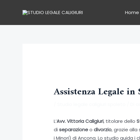
Vai
al
Home
contenuto
Assistenza Legale in
/
Studio legale caligiuri spoleto
/ Di
a
L’
Avv. Vittoria Caligiuri
, titolare dello
S
di
separazione
o
divorzio
, grazie all
i Minori) di Ancona. Lo studio guida i 