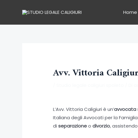
Vai
al
Home
contenuto
Avv. Vittoria Caligiu
/
Studio legale caligiuri spoleto
/ Di
a
L’Avv. Vittoria Caligiuri è un’
avvocata s
Italiana degli Avvocati per la Famiglia
di
separazione
o
divorzio
, assistendo 