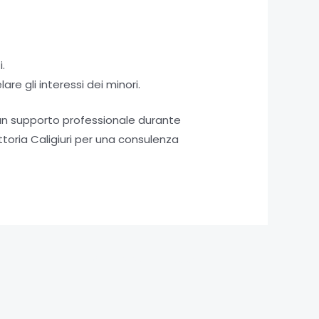
.
are gli interessi dei minori.
 un supporto professionale durante
ittoria Caligiuri per una consulenza
Articolo successivo
→