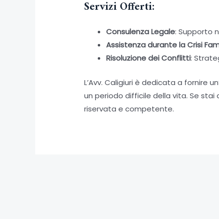
Servizi Offerti:
Consulenza Legale
: Supporto n
Assistenza durante la Crisi Fami
Risoluzione dei Conflitti
: Strate
L’Avv. Caligiuri è dedicata a fornir
un periodo difficile della vita. Se st
riservata e competente.
Navigazione
←
Articolo precedente
articoli