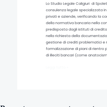
Lo Studio Legale Caligiuri di Spole
consulenza legale specializzata in 
privati e aziende, verificando la c
della normativa bancaria nella con
predisposta dagli istituti di credito
nella richiesta della documentazion
gestione di crediti problematici e n
formalizzazione di piani di rientro 
di illeciti bancari (come anatocism
Consulenza
Leggi tutto »
in
Diritto
Bancario
per
imprese
e