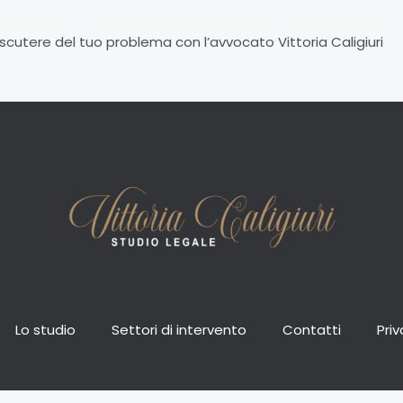
scutere del tuo problema con l’avvocato Vittoria Caligiuri
Lo studio
Settori di intervento
Contatti
Priv
 (PG) - Tel. 0743.296856 – Mobile: 334.3172591 - Email: info@studiolegaleca