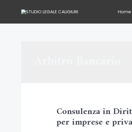
Vai
al
Home
contenuto
Arbitro Bancario
Consulenza in Diri
per imprese e priva