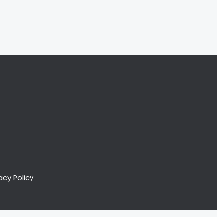
acy Policy
ligiuri.it. - C.F. CLGVTR76L59Z112L - P.I. 02511870426