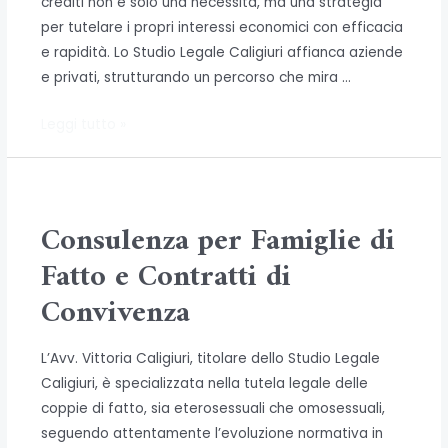
crediti non è solo una necessità, ma una strategia
per tutelare i propri interessi economici con efficacia
e rapidità. Lo Studio Legale Caligiuri affianca aziende
e privati, strutturando un percorso che mira …
Recupero
Leggi tutto »
Crediti
Veloce:
Dalle
Tutele
Consulenza per Famiglie di
Stragiudiziali
Fatto e Contratti di
all’Esecuzione
Convivenza
Forzata
L’Avv. Vittoria Caligiuri, titolare dello Studio Legale
Caligiuri, è specializzata nella tutela legale delle
coppie di fatto, sia eterosessuali che omosessuali,
seguendo attentamente l’evoluzione normativa in