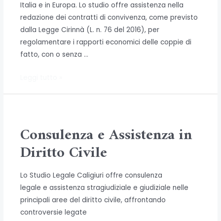
Italia e in Europa. Lo studio offre assistenza nella
redazione dei contratti di convivenza, come previsto
dalla Legge Cirinnà (L. n. 76 del 2016), per
regolamentare i rapporti economici delle coppie di
fatto, con o senza …
Consulenza
Leggi tutto »
per
Famiglie
di
Fatto
Consulenza e Assistenza in
e
Diritto Civile
Contratti
di
Lo Studio Legale Caligiuri offre consulenza
Convivenza
legale e assistenza stragiudiziale e giudiziale nelle
principali aree del diritto civile, affrontando
controversie legate