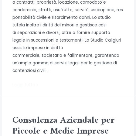
a contratti, proprietà, locazione, comodato e
condominio, sfratti, usufrutto, servitù, usucapione, res
ponsabilità civile e risarcimento danni. Lo studio
tutela inoltre i diritti dei minori e gestisce casi
di separazioni e divorzi, oltre a fornire supporto
legale in successioni e testamenti. Lo Studio Caligiuri
assiste imprese in diritto
commerciale, societario e fallimentare, garantendo
un’ampia gamma di servizi legali per la gestione di
contenziosi civili …
Consulenza
Leggi tutto »
e
Assistenza
in
Diritto
Consulenza Aziendale per
Civile
Piccole e Medie Imprese