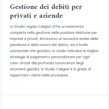
per
Gestione dei debiti per
imprese
privati e aziende
e
privati
Lo Studio Legale Caligiuri offre un’assistenza
completa nella gestione delle posizioni debitorie per
imprese e privati. Attraverso un’accurata analisi delle
pendenze e della natura del debito, sia a livello
sostanziale che giuridico, lo studio individua le migliori
strategie di pagamento personalizzate per ogni
caso. Grazie alla profonda conoscenza degli
strumenti giuridici, lo Studio Caligiuri è in grado di
supportare i clienti nelle procedure …
Gestione
Leggi tutto »
dei
debiti
per