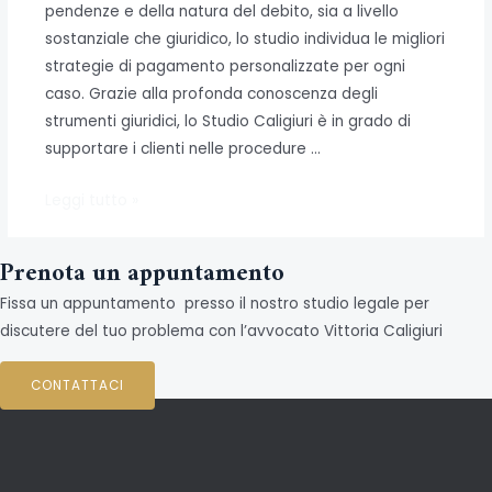
pendenze e della natura del debito, sia a livello
sostanziale che giuridico, lo studio individua le migliori
strategie di pagamento personalizzate per ogni
caso. Grazie alla profonda conoscenza degli
strumenti giuridici, lo Studio Caligiuri è in grado di
supportare i clienti nelle procedure …
Gestione
Leggi tutto »
dei
debiti
Prenota un appuntamento
per
Fissa un appuntamento presso il nostro studio legale per
privati
discutere del tuo problema con l’avvocato Vittoria Caligiuri
e
aziende
CONTATTACI