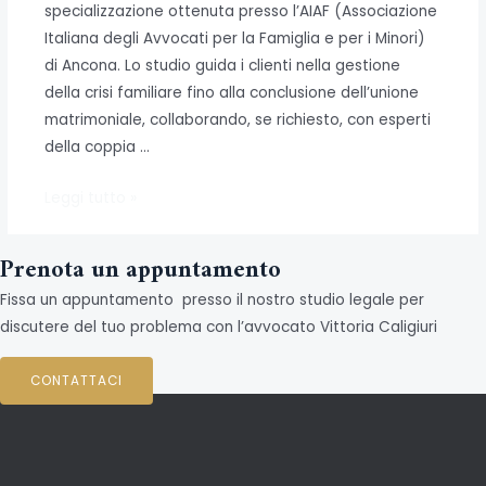
specializzazione ottenuta presso l’AIAF (Associazione
Italiana degli Avvocati per la Famiglia e per i Minori)
di Ancona. Lo studio guida i clienti nella gestione
della crisi familiare fino alla conclusione dell’unione
matrimoniale, collaborando, se richiesto, con esperti
della coppia …
Assistenza
Leggi tutto »
Legale
in
Prenota un appuntamento
Separazione
Fissa un appuntamento presso il nostro studio legale per
e
discutere del tuo problema con l’avvocato Vittoria Caligiuri
Divorzio
CONTATTACI